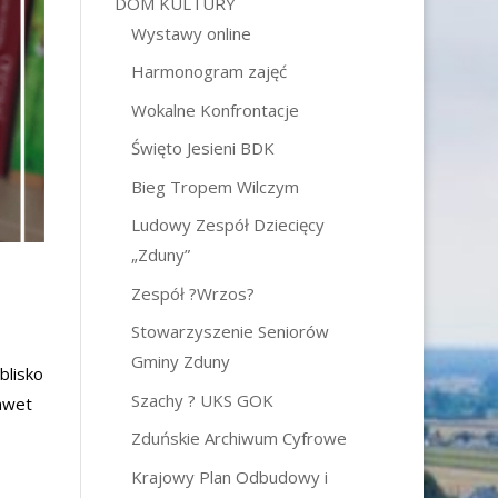
DOM KULTURY
Wystawy online
Harmonogram zajęć
Wokalne Konfrontacje
Święto Jesieni BDK
Bieg Tropem Wilczym
Ludowy Zespół Dziecięcy
„Zduny”
Zespół ?Wrzos?
Stowarzyszenie Seniorów
Gminy Zduny
blisko
Szachy ? UKS GOK
awet
Zduńskie Archiwum Cyfrowe
Krajowy Plan Odbudowy i