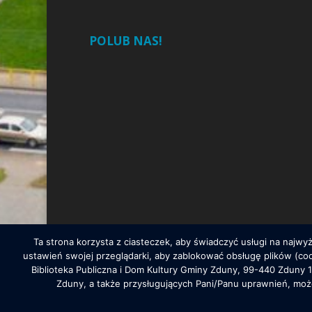
POLUB NAS!
Ta strona korzysta z ciasteczek, aby świadczyć usługi na najw
ustawień swojej przeglądarki, aby zablokować obsługę plików (c
Biblioteka Publiczna i Dom Kultury Gminy Zduny, 99-440 Zduny 
Biblioteka Publiczna i Dom Kultury Gminy Zduny, 99-4
Zduny, a także przysługujących Pani/Panu uprawnień, mo
Gmina Zduny @2020. Polityka prywatności, RODO oraz