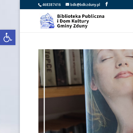
468387416
bdk@bdkzduny.pl
Open toolbar