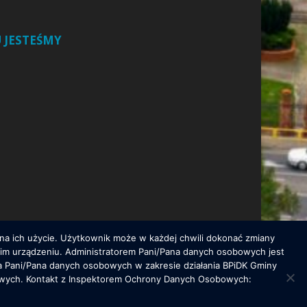
 JESTEŚMY
 na ich użycie. Użytkownik może w każdej chwili dokonać zmiany
oim urządzeniu. Administratorem Pani/Pana danych osobowych jest
ia Pani/Pana danych osobowych w zakresie działania BPiDK Gminy
iwe wyłącznie za zgodą administratora witryny /
bowych. Kontakt z Inspektorem Ochrony Danych Osobowych:
 serwisu, wyrażasz zgodę na przetwarzanie Twoich