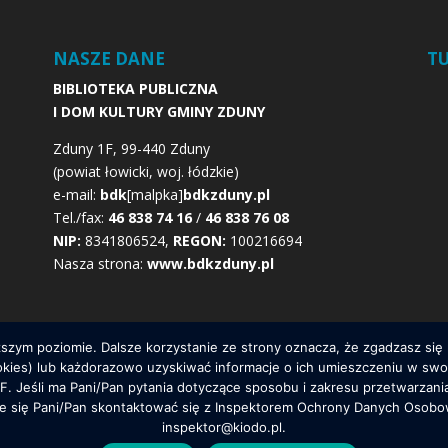
NASZE DANE
TU
BIBLIOTEKA PUBLICZNA
I DOM KULTURY GMINY ZDUNY
Zduny 1F, 99-440 Zduny
(powiat łowicki, woj. łódzkie)
e-mail:
bdk
[malpka]
bdkzduny.pl
Tel./fax:
46 838 74 16
/
46 838 76 08
NIP:
8341806524,
REGON:
100216694
Nasza strona:
www.bdkzduny.pl
yższym poziomie. Dalsze korzystanie ze strony oznacza, że zgadzasz się
ookies) lub każdorazowo uzyskiwać informacje o ich umieszczeniu w sw
1F. Jeśli ma Pani/Pan pytania dotyczące sposobu i zakresu przetwarzan
40 Zduny 1F, powiat łowicki, województwo łódzkie. Kopiowanie treści możl
że się Pani/Pan skontaktować się z Inspektorem Ochrony Danych Oso
inspektor@kiodo.pl.
 zasady związane z plikami cookies - w osobnej zakładce. Korzystając z