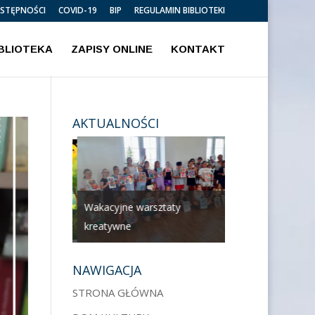
OSTĘPNOŚCI
COVID-19
BIP
REGULAMIN BIBLIOTEKI
IBLIOTEKA
ZAPISY ONLINE
KONTAKT
AKTUALNOŚCI
Wakacyjne warsztaty
kreatywne
Legimi
NAWIGACJA
STRONA GŁÓWNA