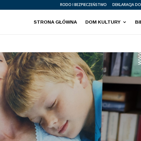
RODO I BEZPIECZEŃSTWO
DEKLARACJA D
STRONA GŁÓWNA
DOM KULTURY
B
Dziś graliśmy na wyjeździe!
Wakacje 2026
Informacja